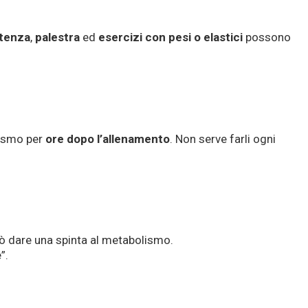
stenza
,
palestra
ed
esercizi con pesi o elastici
possono
lismo per
ore dopo l’allenamento
. Non serve farli ogni
 può dare una spinta al metabolismo.
”.