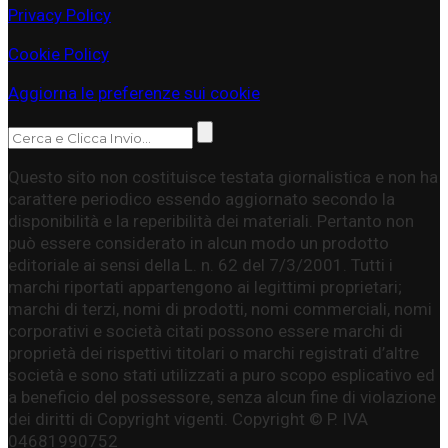
Privacy Policy
Cookie Policy
Aggiorna le preferenze sui cookie
Questo sito non costituisce testata giornalistica e non ha
carattere periodico essendo aggiornato secondo la
disponibilità e la reperibilità dei materiali. Pertanto non
può essere considerato in alcun modo un prodotto
editoriale ai sensi della L. n. 62 del 7/3/2001. Tutti i
marchi riportati appartengono ai legittimi proprietari;
marchi di terzi, nomi di prodotti, nomi commerciali, nomi
corporativi e società citati possono essere marchi di
proprietà dei rispettivi titolari o marchi registrati d’altre
società e sono stati utilizzati a puro scopo esplicativo ed
a beneficio del possessore, senza alcun fine di violazione
dei diritti di Copyright vigenti. Copyright © P. IVA
04681990752