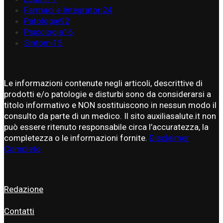
Farmaci e Integratori
24
Patologie
92
Psicologia
16
Sintomi
15
DISCLAIMER
Le informazioni contenute negli articoli, descrittive di
prodotti e/o patologie e disturbi sono da considerarsi a
titolo informativo e NON sostituiscono in nessun modo il
consulto da parte di un medico. Il sito auxiliasalute.it non
può essere ritenuto responsabile circa l’accuratezza, la
completezza o le informazioni fornite.
Disclaimer
Completo
INFORMAZIONI
Redazione
Contatti