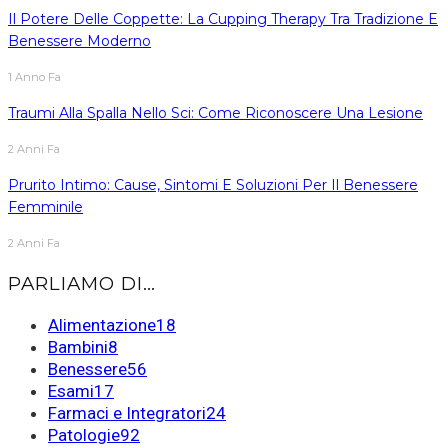
Il Potere Delle Coppette: La Cupping Therapy Tra Tradizione E
Benessere Moderno
1 Anno Fa
Traumi Alla Spalla Nello Sci: Come Riconoscere Una Lesione
2 Anni Fa
Prurito Intimo: Cause, Sintomi E Soluzioni Per Il Benessere
Femminile
2 Anni Fa
PARLIAMO DI…
Alimentazione
18
Bambini
8
Benessere
56
Esami
17
Farmaci e Integratori
24
Patologie
92