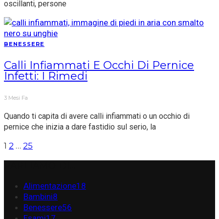
oscillanti, persone
BENESSERE
Calli Infiammati E Occhi Di Pernice
Infetti: I Rimedi
3 Mesi Fa
Quando ti capita di avere calli infiammati o un occhio di
pernice che inizia a dare fastidio sul serio, la
1
2
…
25
PARLIAMO DI…
Alimentazione
18
Bambini
8
Benessere
56
Esami
17