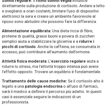
Sonno regolare:
Il
ritmo sonno‑veglia
influisce
direttamente sulla produzione di cortisolo. Andare a letto
e svegliarsi a orari costanti, limitare l’uso di dispositivi
elettronici la sera e creare un ambiente favorevole al
riposo sono abitudini che possono fare la differenza.
Alimentazione equilibrata:
Una dieta ricca di fibre,
proteine di qualità, grassi buoni e povera di zuccheri
semplici aiuta a stabilizzare la glicemia e a
ridurre i
picchi di cortisolo
. Anche la caffeina, se consumata in
eccesso, può contribuire all’aumento dell’ormone.
Attività fisica moderata:
L’
esercizio regolare
aiuta a
ridurre lo stress, ma l’attività troppo intensa può avere
l’effetto opposto. Trovare un equilibrio è fondamentale.
Trattamento delle cause mediche:
Se il cortisolo alto è
legato a una
patologia endocrina
o all’uso di farmaci,
sarà il medico a definire il percorso più adatto. In questi
casi è essenziale seguire le indicazioni di un
professionista.