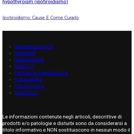
Ipotiroidismo: Cause E Come Curarlo
PARLIAMO DI…
Alimentazione
18
Bambini
8
Benessere
56
Esami
17
Farmaci e Integratori
24
Patologie
92
Psicologia
16
Sintomi
15
DISCLAIMER
Le informazioni contenute negli articoli, descrittive di
prodotti e/o patologie e disturbi sono da considerarsi a
titolo informativo e NON sostituiscono in nessun modo il