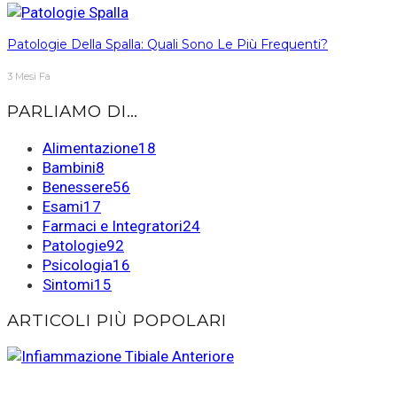
Patologie Della Spalla: Quali Sono Le Più Frequenti?
3 Mesi Fa
PARLIAMO DI…
Alimentazione
18
Bambini
8
Benessere
56
Esami
17
Farmaci e Integratori
24
Patologie
92
Psicologia
16
Sintomi
15
ARTICOLI PIÙ POPOLARI