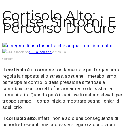
Cortisolo Alto:
Cause, Sintomi E
Percorso Di Cure
Giulia Iocolano
2 Mesi Fa
Condividi
Il
cortisolo
è un ormone fondamentale per l’organismo:
regola la risposta allo stress, sostiene il metabolismo,
partecipa al controllo della pressione arteriosa e
contribuisce al corretto funzionamento del sistema
immunitario. Quando però i suoi livelli restano elevati per
troppo tempo, il corpo inizia a mostrare segnali chiari di
squilibrio.
Il
cortisolo alto
, infatti, non è solo una conseguenza di
periodi stressanti, ma può essere legato a condizioni