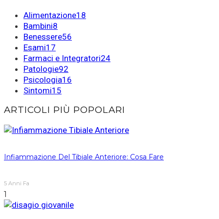
Alimentazione
18
Bambini
8
Benessere
56
Esami
17
Farmaci e Integratori
24
Patologie
92
Psicologia
16
Sintomi
15
ARTICOLI PIÙ POPOLARI
Infiammazione Del Tibiale Anteriore: Cosa Fare
5 Anni Fa
1