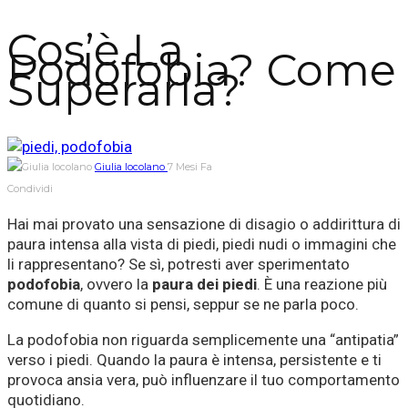
Cos’è La
Podofobia? Come
Superarla?
Giulia Iocolano
7 Mesi Fa
Condividi
Hai mai provato una sensazione di disagio o addirittura di
paura intensa alla vista di piedi, piedi nudi o immagini che
li rappresentano? Se sì, potresti aver sperimentato
podofobia
, ovvero la
paura dei piedi
. È una reazione più
comune di quanto si pensi, seppur se ne parla poco.
La podofobia non riguarda semplicemente una “antipatia”
verso i piedi. Quando la paura è intensa, persistente e ti
provoca ansia vera, può influenzare il tuo comportamento
quotidiano.