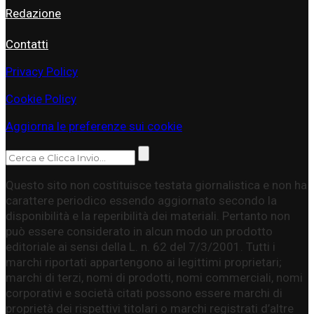
Redazione
Contatti
Privacy Policy
Cookie Policy
Aggiorna le preferenze sui cookie
Questo sito non costituisce testata giornalistica e non ha
carattere periodico essendo aggiornato secondo la
disponibilità e la reperibilità dei materiali. Pertanto non
può essere considerato in alcun modo un prodotto
editoriale ai sensi della L. n. 62 del 7/3/2001. Tutti i
marchi riportati appartengono ai legittimi proprietari;
marchi di terzi, nomi di prodotti, nomi commerciali, nomi
corporativi e società citati possono essere marchi di
proprietà dei rispettivi titolari o marchi registrati d’altre