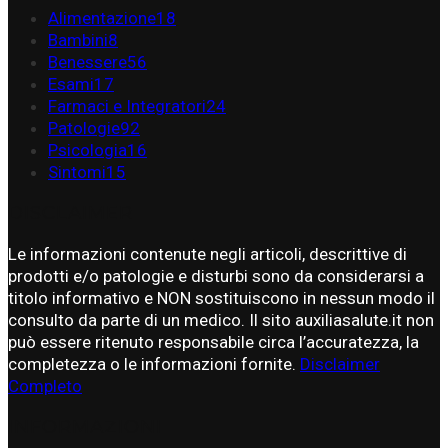
Alimentazione
18
Bambini
8
Benessere
56
Esami
17
Farmaci e Integratori
24
Patologie
92
Psicologia
16
Sintomi
15
DISCLAIMER
Le informazioni contenute negli articoli, descrittive di
prodotti e/o patologie e disturbi sono da considerarsi a
titolo informativo e NON sostituiscono in nessun modo il
consulto da parte di un medico. Il sito auxiliasalute.it non
può essere ritenuto responsabile circa l’accuratezza, la
completezza o le informazioni fornite.
Disclaimer
Completo
INFORMAZIONI