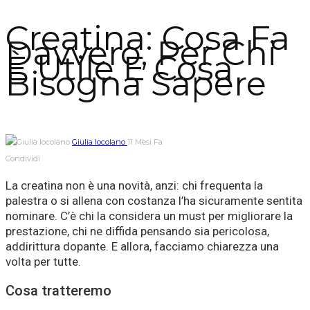
Creatina: Cosa Fa
Davvero, Per Chi
È Utile E Cosa
Bisogna Sapere
Giulia Iocolano
11 Mesi Fa
Condividi
La creatina non è una novità, anzi: chi frequenta la
palestra o si allena con costanza l’ha sicuramente sentita
nominare. C’è chi la considera un must per migliorare la
prestazione, chi ne diffida pensando sia pericolosa,
addirittura dopante. E allora, facciamo chiarezza una
volta per tutte.
Cosa tratteremo