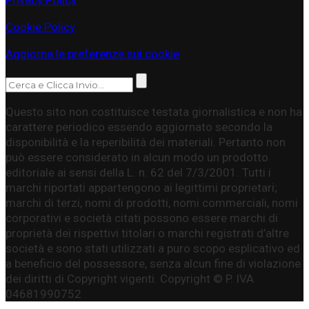
Cookie Policy
Aggiorna le preferenze sui cookie
Questo sito non costituisce testata giornalistica e non ha
carattere periodico essendo aggiornato secondo la
disponibilità e la reperibilità dei materiali. Pertanto non
può essere considerato in alcun modo un prodotto
editoriale ai sensi della L. n. 62 del 7/3/2001. Tutti i
marchi riportati appartengono ai legittimi proprietari;
marchi di terzi, nomi di prodotti, nomi commerciali, nomi
corporativi e società citati possono essere marchi di
proprietà dei rispettivi titolari o marchi registrati d’altre
società e sono stati utilizzati a puro scopo esplicativo ed
a beneficio del possessore, senza alcun fine di violazione
dei diritti di Copyright vigenti. Copyright © P. IVA
04681990752