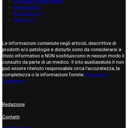
Farmaci e Integratori
24
Patologie
92
Psicologia
16
Sintomi
15
DISCLAIMER
Le informazioni contenute negli articoli, descrittive di
prodotti e/o patologie e disturbi sono da considerarsi a
titolo informativo e NON sostituiscono in nessun modo il
consulto da parte di un medico. Il sito auxiliasalute.it non
può essere ritenuto responsabile circa l’accuratezza, la
completezza o le informazioni fornite.
Disclaimer
Completo
INFORMAZIONI
Redazione
Contatti
Privacy Policy