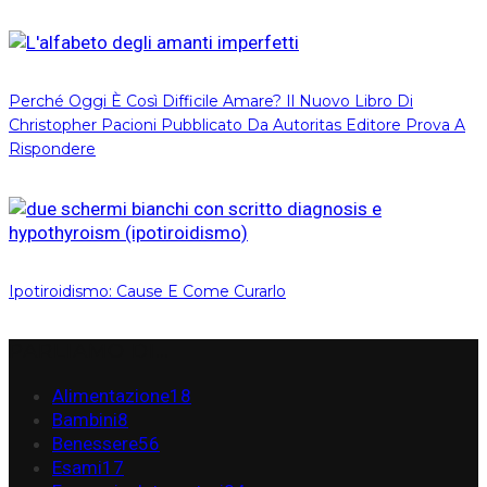
Perché Oggi È Così Difficile Amare? Il Nuovo Libro Di
Christopher Pacioni Pubblicato Da Autoritas Editore Prova A
Rispondere
Ipotiroidismo: Cause E Come Curarlo
PARLIAMO DI…
Alimentazione
18
Bambini
8
Benessere
56
Esami
17