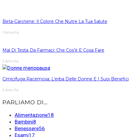
Beta-Carotene: Il Colore Che Nutre La Tua Salute
1 Anno Fa
Mal Di Testa Da Farmaci: Che Cos’è E Cosa Fare
2 Anni Fa
Cimicifuga Racemosa: L’erba Delle Donne E I Suoi Benefici
2 Anni Fa
PARLIAMO DI…
Alimentazione
18
Bambini
8
Benessere
56
Esami
17