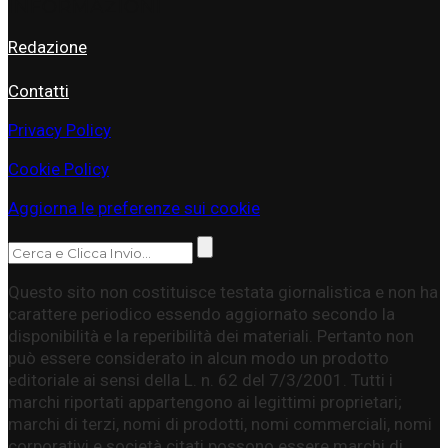
INFORMAZIONI
Redazione
Contatti
Privacy Policy
Cookie Policy
Aggiorna le preferenze sui cookie
Questo sito non costituisce testata giornalistica e non ha
carattere periodico essendo aggiornato secondo la
disponibilità e la reperibilità dei materiali. Pertanto non
può essere considerato in alcun modo un prodotto
editoriale ai sensi della L. n. 62 del 7/3/2001. Tutti i
marchi riportati appartengono ai legittimi proprietari;
marchi di terzi, nomi di prodotti, nomi commerciali, nomi
corporativi e società citati possono essere marchi di