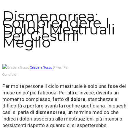
Dismenorrea:
Comprendere I
Dolori Mestruali
Per Gestirli
Meglio
Cristian Russo
8 Mesi Fa
Condividi
Per molte persone il ciclo mestruale è solo una fase del
mese un po’ più faticosa. Per altre, invece, diventa un
momento complesso, fatto di
dolore
, stanchezza e
difficoltà a portare avanti la routine quotidiana. In questi
casi si parla di
dismenorrea
, un termine medico che
indica i dolori associati alle mestruazioni, più intensi o
persistenti rispetto a quanto ci si aspetterebbe.