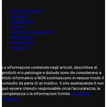
PARLIAMO DI…
Alimentazione
18
Bambini
8
Benessere
56
Esami
17
Farmaci e Integratori
24
Patologie
92
Psicologia
16
Sintomi
15
DISCLAIMER
Le informazioni contenute negli articoli, descrittive di
prodotti e/o patologie e disturbi sono da considerarsi a
titolo informativo e NON sostituiscono in nessun modo il
consulto da parte di un medico. Il sito auxiliasalute.it non
può essere ritenuto responsabile circa l’accuratezza, la
completezza o le informazioni fornite.
Disclaimer
Completo