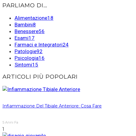
PARLIAMO DI…
Alimentazione
18
Bambini
8
Benessere
56
Esami
17
Farmaci e Integratori
24
Patologie
92
Psicologia
16
Sintomi
15
ARTICOLI PIÙ POPOLARI
Infiammazione Del Tibiale Anteriore: Cosa Fare
5 Anni Fa
1