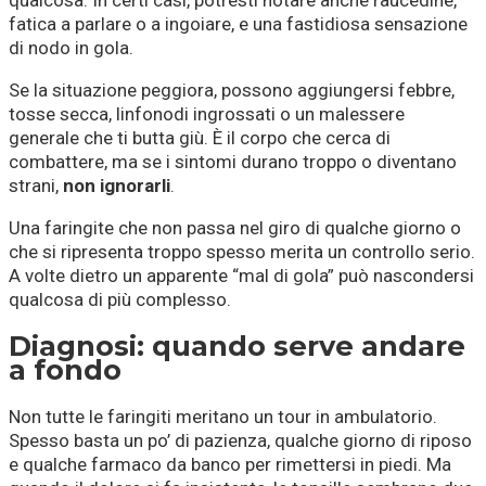
qualcosa. In certi casi, potresti notare anche raucedine,
fatica a parlare o a ingoiare, e una fastidiosa sensazione
di nodo in gola.
Se la situazione peggiora, possono aggiungersi febbre,
tosse secca, linfonodi ingrossati o un malessere
generale che ti butta giù. È il corpo che cerca di
combattere, ma se i sintomi durano troppo o diventano
strani,
non ignorarli
.
Una faringite che non passa nel giro di qualche giorno o
che si ripresenta troppo spesso merita un controllo serio.
A volte dietro un apparente “mal di gola” può nascondersi
qualcosa di più complesso.
Diagnosi: quando serve andare
a fondo
Non tutte le faringiti meritano un tour in ambulatorio.
Spesso basta un po’ di pazienza, qualche giorno di riposo
e qualche farmaco da banco per rimettersi in piedi. Ma