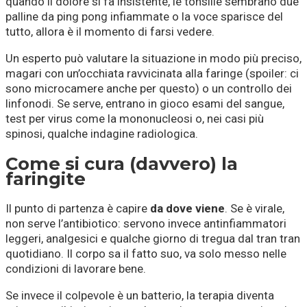
quando il dolore si fa insistente, le tonsille sembrano due
palline da ping pong infiammate o la voce sparisce del
tutto, allora è il momento di farsi vedere.
Un esperto può valutare la situazione in modo più preciso,
magari con un’occhiata ravvicinata alla faringe (spoiler: ci
sono microcamere anche per questo) o un controllo dei
linfonodi. Se serve, entrano in gioco esami del sangue,
test per virus come la mononucleosi o, nei casi più
spinosi, qualche indagine radiologica.
Come si cura (davvero) la
faringite
Il punto di partenza è capire
da dove viene
. Se è virale,
non serve l’antibiotico: servono invece antinfiammatori
leggeri, analgesici e qualche giorno di tregua dal tran tran
quotidiano. Il corpo sa il fatto suo, va solo messo nelle
condizioni di lavorare bene.
Se invece il colpevole è un batterio, la terapia diventa