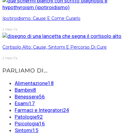
Ipotiroidismo: Cause E Come Curarlo
2 Mesi Fa
Cortisolo Alto: Cause, Sintomi E Percorso Di Cure
2 Mesi Fa
PARLIAMO DI…
Alimentazione
18
Bambini
8
Benessere
56
Esami
17
Farmaci e Integratori
24
Patologie
92
Psicologia
16
Sintomi
15