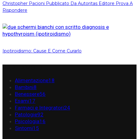
Christopher Pacioni Pubblicato Da Autoritas Editore Prova A
Rispondere
Ipotiroidismo: Cause E Come Curarlo
PARLIAMO DI…
Alimentazione
18
Bambini
8
Benessere
56
Esami
17
Farmaci e Integratori
24
Patologie
92
Psicologia
16
Sintomi
15