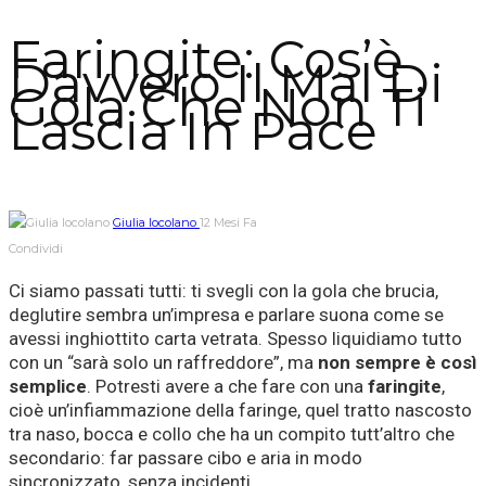
Faringite: Cos’è
Davvero Il Mal Di
Gola Che Non Ti
Lascia In Pace
Giulia Iocolano
12 Mesi Fa
Condividi
Ci siamo passati tutti: ti svegli con la gola che brucia,
deglutire sembra un’impresa e parlare suona come se
avessi inghiottito carta vetrata. Spesso liquidiamo tutto
con un “sarà solo un raffreddore”, ma
non sempre è così
semplice
. Potresti avere a che fare con una
faringite
,
cioè un’infiammazione della faringe, quel tratto nascosto
tra naso, bocca e collo che ha un compito tutt’altro che
secondario: far passare cibo e aria in modo
sincronizzato, senza incidenti.