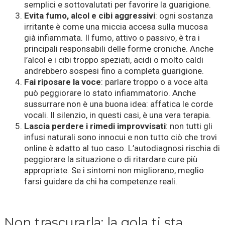
semplici e sottovalutati per favorire la guarigione.
Evita fumo, alcol e cibi aggressivi
: ogni sostanza
irritante è come una miccia accesa sulla mucosa
già infiammata. Il fumo, attivo o passivo, è tra i
principali responsabili delle forme croniche. Anche
l’alcol e i cibi troppo speziati, acidi o molto caldi
andrebbero sospesi fino a completa guarigione.
Fai riposare la voce
: parlare troppo o a voce alta
può peggiorare lo stato infiammatorio. Anche
sussurrare non è una buona idea: affatica le corde
vocali. Il silenzio, in questi casi, è una vera terapia.
Lascia perdere i rimedi improvvisati
: non tutti gli
infusi naturali sono innocui e non tutto ciò che trovi
online è adatto al tuo caso. L’autodiagnosi rischia di
peggiorare la situazione o di ritardare cure più
appropriate. Se i sintomi non migliorano, meglio
farsi guidare da chi ha competenze reali.
Non trascurarla: la gola ti sta