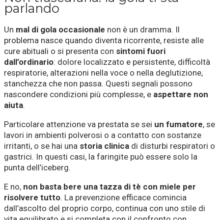
parlando
Un
mal di gola occasionale
non è un dramma. Il
problema nasce quando diventa ricorrente, resiste alle
cure abituali o si presenta con
sintomi fuori
dall’ordinario
: dolore localizzato e persistente, difficoltà
respiratorie, alterazioni nella voce o nella deglutizione,
stanchezza che non passa. Questi segnali possono
nascondere condizioni più complesse, e
aspettare non
aiuta
.
Particolare attenzione va prestata se sei
un fumatore
, se
lavori in ambienti polverosi o a contatto con sostanze
irritanti, o se hai una
storia clinica
di disturbi respiratori o
gastrici. In questi casi, la faringite può essere solo la
punta dell’iceberg.
E no,
non basta bere una tazza di tè con miele per
risolvere tutto
. La prevenzione efficace comincia
dall’ascolto del proprio corpo, continua con uno stile di
vita equilibrato e si completa con il confronto con