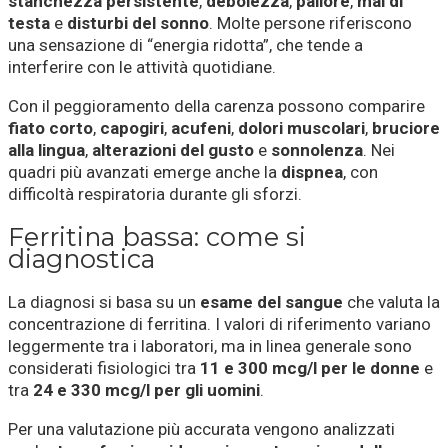
stanchezza persistente
,
debolezza
,
pallore
,
mal di
testa
e
disturbi del sonno
. Molte persone riferiscono
una sensazione di “energia ridotta”, che tende a
interferire con le attività quotidiane.
Con il peggioramento della carenza possono comparire
fiato corto
,
capogiri
,
acufeni
,
dolori muscolari
,
bruciore
alla lingua
,
alterazioni del gusto
e
sonnolenza
. Nei
quadri più avanzati emerge anche la
dispnea
, con
difficoltà respiratoria durante gli sforzi.
Ferritina bassa: come si
diagnostica
La diagnosi si basa su un
esame del sangue
che valuta la
concentrazione di ferritina. I valori di riferimento variano
leggermente tra i laboratori, ma in linea generale sono
considerati fisiologici tra
11 e 300 mcg/l per le donne
e
tra
24 e 330 mcg/l per gli uomini
.
Per una valutazione più accurata vengono analizzati