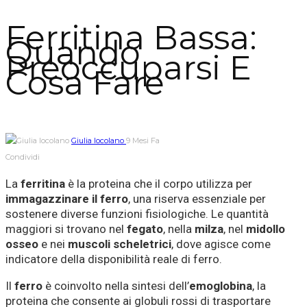
Ferritina Bassa:
Quando
Preoccuparsi E
Cosa Fare
Giulia Iocolano
9 Mesi Fa
Condividi
La
ferritina
è la proteina che il corpo utilizza per
immagazzinare il ferro
, una riserva essenziale per
sostenere diverse funzioni fisiologiche. Le quantità
maggiori si trovano nel
fegato
, nella
milza
, nel
midollo
osseo
e nei
muscoli scheletrici
, dove agisce come
indicatore della disponibilità reale di ferro.
Il
ferro
è coinvolto nella sintesi dell’
emoglobina
, la
proteina che consente ai globuli rossi di trasportare