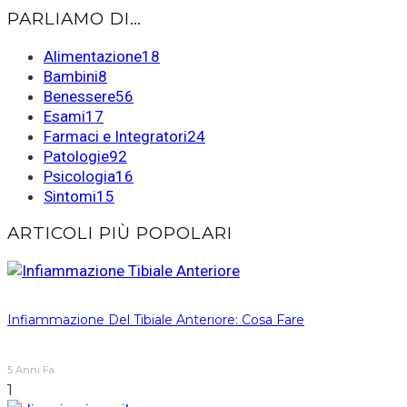
PARLIAMO DI…
Alimentazione
18
Bambini
8
Benessere
56
Esami
17
Farmaci e Integratori
24
Patologie
92
Psicologia
16
Sintomi
15
ARTICOLI PIÙ POPOLARI
Infiammazione Del Tibiale Anteriore: Cosa Fare
5 Anni Fa
1