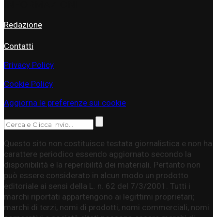
INFORMAZIONI
Redazione
Contatti
Privacy Policy
Cookie Policy
Aggiorna le preferenze sui cookie
Questo sito non costituisce testata giornalistica e non ha
carattere periodico essendo aggiornato secondo la
disponibilità e la reperibilità dei materiali. Pertanto non
può essere considerato in alcun modo un prodotto
editoriale ai sensi della L. n. 62 del 7/3/2001. Tutti i
marchi riportati appartengono ai legittimi proprietari;
marchi di terzi, nomi di prodotti, nomi commerciali, nomi