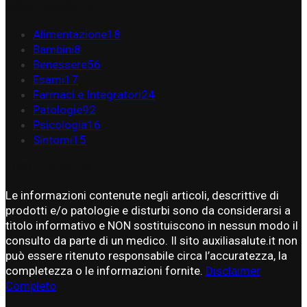
PARLIAMO DI…
Alimentazione
18
Bambini
8
Benessere
56
Esami
17
Farmaci e Integratori
24
Patologie
92
Psicologia
16
Sintomi
15
DISCLAIMER
Le informazioni contenute negli articoli, descrittive di
prodotti e/o patologie e disturbi sono da considerarsi a
titolo informativo e NON sostituiscono in nessun modo il
consulto da parte di un medico. Il sito auxiliasalute.it non
può essere ritenuto responsabile circa l’accuratezza, la
completezza o le informazioni fornite.
Disclaimer
Completo