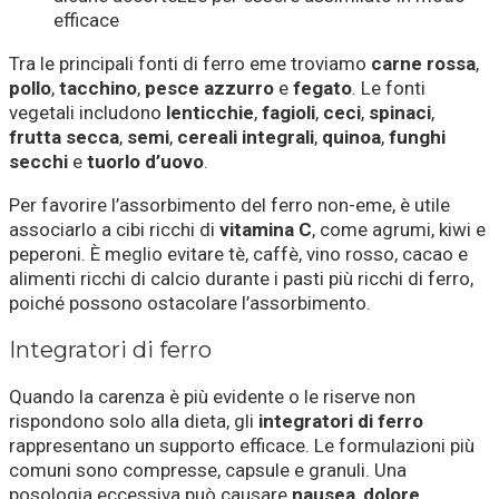
efficace
Tra le principali fonti di ferro eme troviamo
carne rossa
,
pollo
,
tacchino
,
pesce azzurro
e
fegato
. Le fonti
vegetali includono
lenticchie
,
fagioli
,
ceci
,
spinaci
,
frutta secca
,
semi
,
cereali integrali
,
quinoa
,
funghi
secchi
e
tuorlo d’uovo
.
Per favorire l’assorbimento del ferro non-eme, è utile
associarlo a cibi ricchi di
vitamina C
, come agrumi, kiwi e
peperoni. È meglio evitare tè, caffè, vino rosso, cacao e
alimenti ricchi di calcio durante i pasti più ricchi di ferro,
poiché possono ostacolare l’assorbimento.
Integratori di ferro
Quando la carenza è più evidente o le riserve non
rispondono solo alla dieta, gli
integratori di ferro
rappresentano un supporto efficace. Le formulazioni più
comuni sono compresse, capsule e granuli. Una
posologia eccessiva può causare
nausea
,
dolore