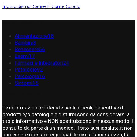
Ipotiroidismo: Cause E Come Curarlo
PARLIAMO DI…
Alimentazione
18
Bambini
8
Benessere
56
Esami
17
Farmaci e Integratori
24
Patologie
92
Psicologia
16
Sintomi
15
DISCLAIMER
Le informazioni contenute negli articoli, descrittive di
prodotti e/o patologie e disturbi sono da considerarsi a
titolo informativo e NON sostituiscono in nessun modo il
consulto da parte di un medico. Il sito auxiliasalute.it non
può essere ritenuto responsabile circa l’accuratezza, la