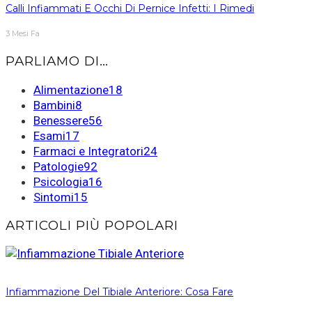
Calli Infiammati E Occhi Di Pernice Infetti: I Rimedi
3 Mesi Fa
PARLIAMO DI…
Alimentazione
18
Bambini
8
Benessere
56
Esami
17
Farmaci e Integratori
24
Patologie
92
Psicologia
16
Sintomi
15
ARTICOLI PIÙ POPOLARI
Infiammazione Del Tibiale Anteriore: Cosa Fare