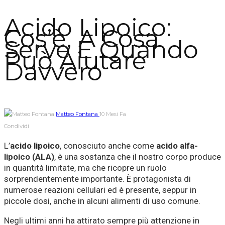
Acido Lipoico:
Cos’è, A Cosa
Serve E Quando
Può Aiutare
Davvero
Matteo Fontana
10 Mesi Fa
Condividi
L’
acido lipoico
, conosciuto anche come
acido alfa-
lipoico (ALA)
, è una sostanza che il nostro corpo produce
in quantità limitate, ma che ricopre un ruolo
sorprendentemente importante. È protagonista di
numerose reazioni cellulari ed è presente, seppur in
piccole dosi, anche in alcuni alimenti di uso comune.
Negli ultimi anni ha attirato sempre più attenzione in