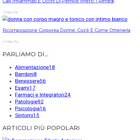
Calli Infiammati E Occhi Di Pernice Infetti: I Rimedi
3 Mesi Fa
Ricomposizione Corporea Donne: Cos’è E Come Ottenerla
4 Mesi Fa
PARLIAMO DI…
Alimentazione
18
Bambini
8
Benessere
56
Esami
17
Farmaci e Integratori
24
Patologie
92
Psicologia
16
Sintomi
15
ARTICOLI PIÙ POPOLARI