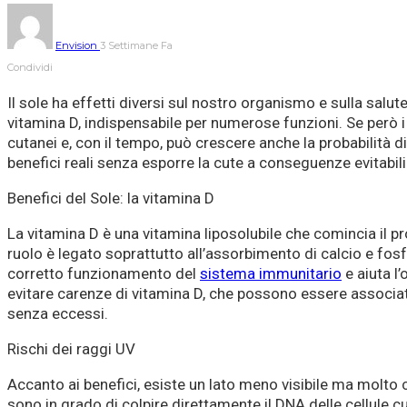
Envision
3 Settimane Fa
Condividi
Il sole ha effetti diversi sul nostro organismo e sulla salu
vitamina D, indispensabile per numerose funzioni. Se però 
cutanei e, con il tempo, può crescere anche la probabilità d
benefici reali senza esporre la cute a conseguenze evitabili
Benefici del Sole: la vitamina D
La vitamina D è una vitamina liposolubile che comincia il pr
ruolo è legato soprattutto all’assorbimento di calcio e fos
corretto funzionamento del
sistema immunitario
e aiuta l
evitare carenze di vitamina D, che possono essere associate
senza eccessi.
Rischi dei raggi UV
Accanto ai benefici, esiste un lato meno visibile ma molto c
sono in grado di colpire direttamente il DNA delle cellule 