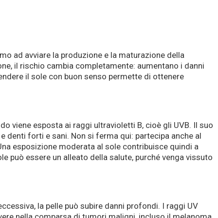
nismo ad avviare la produzione e la maturazione della
ione, il rischio cambia completamente: aumentano i danni
prendere il sole con buon senso permette di ottenere
 viene esposta ai raggi ultravioletti B, cioè gli UVB. Il suo
 denti forti e sani. Non si ferma qui: partecipa anche al
 Una esposizione moderata al sole contribuisce quindi a
le può essere un alleato della salute, purché venga vissuto
ccessiva, la pelle può subire danni profondi. I raggi UV
vere nella comparsa di tumori maligni, incluso il melanoma.