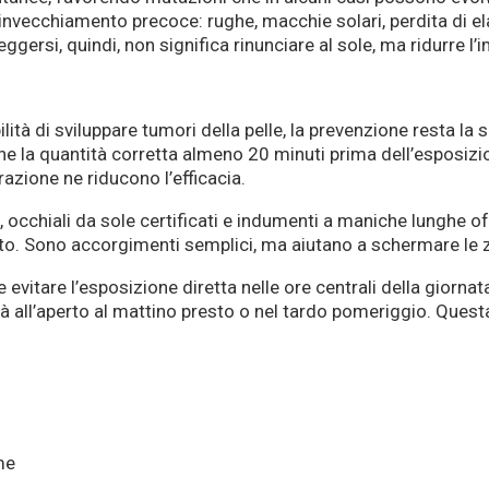
ll’invecchiamento precoce: rughe, macchie solari, perdita di 
eggersi, quindi, non significa rinunciare al sole, ma ridurre 
bilità di sviluppare tumori della pelle, la prevenzione resta l
e la quantità corretta almeno 20 minuti prima dell’esposizio
zione ne riducono l’efficacia.
 occhiali da sole certificati e indumenti a maniche lunghe off
rto. Sono accorgimenti semplici, ma aiutano a schermare le z
evitare l’esposizione diretta nelle ore centrali della giornata,
tà all’aperto al mattino presto o nel tardo pomeriggio. Quest
me