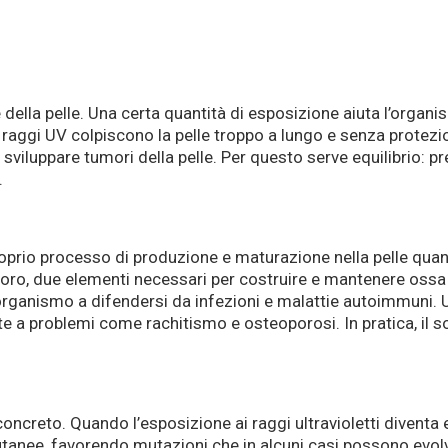
te della pelle. Una certa quantità di esposizione aiuta l’orga
i raggi UV colpiscono la pelle troppo a lungo e senza protez
i sviluppare tumori della pelle. Per questo serve equilibrio: 
.
oprio processo di produzione e maturazione nella pelle quando
foro, due elementi necessari per costruire e mantenere ossa e
’organismo a difendersi da infezioni e malattie autoimmuni.
 a problemi come rachitismo e osteoporosi. In pratica, il so
oncreto. Quando l’esposizione ai raggi ultravioletti diventa e
cutanee, favorendo mutazioni che in alcuni casi possono evol